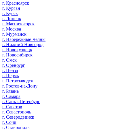
г. Красноярск
г. Курган
г. Курск
г. Липецк
г. Магнитогорск
г. Москва
г. Мурманск
г. Набережные-Челны
г. Нижний Новгород
г. Новокузнецк
г. Новосибирск
г. Омск
г. Оренбург
г. Пенза
г. Пермь
г. Петрозаводск
г. Ростов-на-Дону
г. Рязань
г. Самара
г. Санкт-Петербург
г. Саратов
г. Севастополь
г. Северодвинск
г. Сочи
г. Ставрополь