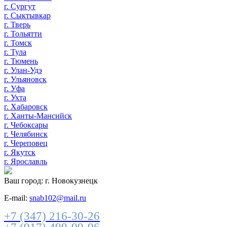
г. Сургут
г. Сыктывкар
г. Тверь
г. Тольятти
г. Томск
г. Тула
г. Тюмень
г. Улан-Удэ
г. Ульяновск
г. Уфа
г. Ухта
г. Хабаровск
г. Ханты-Мансийск
г. Чебоксары
г. Челябинск
г. Череповец
г. Якутск
г. Ярославль
Ваш город:
г. Новокузнецк
E-mail:
snab102@mail.ru
+7 (347) 216-30-26