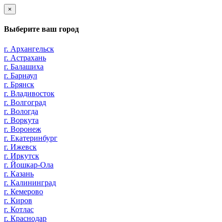
×
Выберите ваш город
г. Архангельск
г. Астрахань
г. Балашиха
г. Барнаул
г. Брянск
г. Владивосток
г. Волгоград
г. Вологда
г. Воркута
г. Воронеж
г. Екатеринбург
г. Ижевск
г. Иркутск
г. Йошкар-Ола
г. Казань
г. Калининград
г. Кемерово
г. Киров
г. Котлас
г. Краснодар